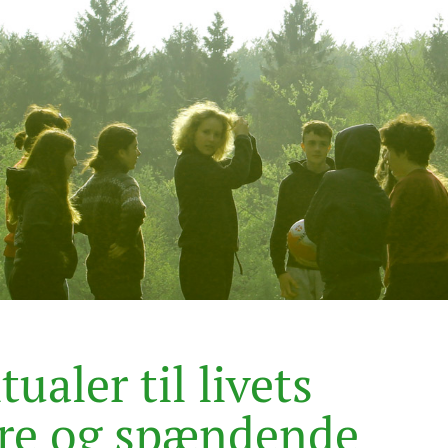
i
t
u
a
l
e
r
t
i
l
l
i
v
e
t
s
r
e
o
g
s
p
æ
n
d
e
n
d
e