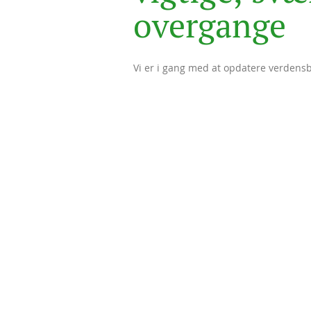
o
v
e
r
g
a
n
g
e
Vi er i gang med at opdatere verdens