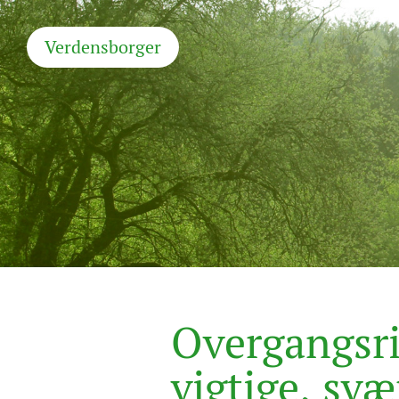
Verdensborger
O
v
e
r
g
a
n
g
s
r
v
i
g
t
i
g
e
,
s
v
æ