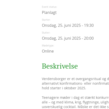
Event status
Planlagt
Starter
Onsdag, 25. juni 2025 - 19:30
Slutter
Onsdag, 25. juni 2025 - 20:00
Mødetype
Online
Beskrivelse
Verdensborger er et overgangsritual og da
alternativt konfirmations- eller nonfirm
hold starter i oktober 2025.
Teenagere møder i dag et stærkt konkurren
alle – og med klima, krig, flygtninge, ulig
uoverskuelig cocktail. Måske er det ikke 