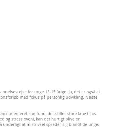
nnelsesrejse for unge 13-15 årige. Ja, det er også et
ationsforløb med fokus på personlig udvikling. Næste
ceorienteret samfund, der stiller store krav til os
hed og stress oveni, kan det hurtigt blive en
så underligt at mistrivsel spreder sig blandt de unge.