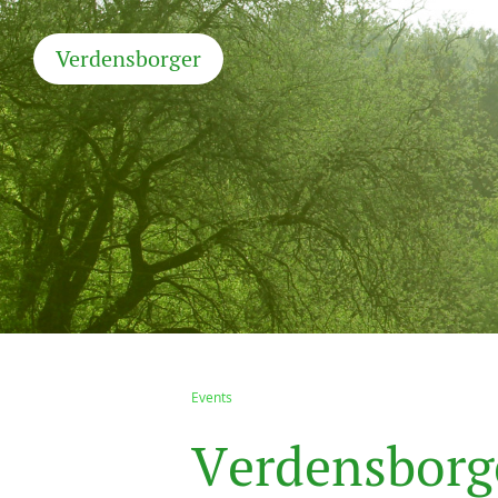
Verdensborger
Events
V
e
r
d
e
n
s
b
o
r
g