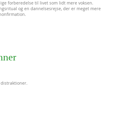
ge forberedelse til livet som lidt mere voksen.
ngsritual og en dannelsesrejse, der er meget mere
 nonfirmation.
mner
istraktioner.