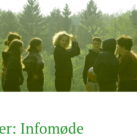
e
r
:
I
n
f
o
m
ø
d
e